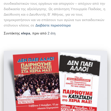
συνδικαλιστικών τους οργάνων και απεργούν – απέχουν από την
διαδικασία της αξιολόγησης. Ως απάντηση Υπουργείο Παιδείας, η
Διεύθυνση και ο Διευθυντής Β΄ Αθήνας, για να τους
τρομοκρατήσουν και να σπάσουν των αγώνα των εκπαιδευτικών
στέλνουν κλίσεις σε
Διαβάστε περισσότερα
Συντάκτης
elepa
, πριν από
2 έτη