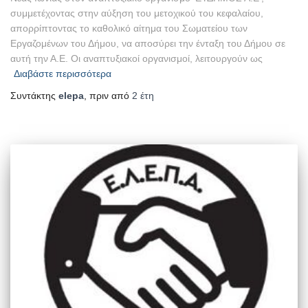
συμμετέχοντας στην αύξηση του μετοχικού του κεφαλαίου,
απορρίπτοντας το καθολικό αίτημα του Σωματείου των
Εργαζομένων του Δήμου, να αποσύρει την ένταξη του Δήμου σε
αυτή την Α.Ε. Οι αναπτυξιακοί οργανισμοί, λειτουργούν ως
Διαβάστε περισσότερα
Συντάκτης
elepa
, πριν από
2 έτη