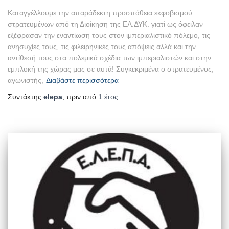
Καταγγέλλουμε την απαράδεκτη προσπάθεια εκφοβισμού
στρατευμένων από τη Διοίκηση της ΕΛ.ΔΥΚ. γιατί ως όφειλαν
εξέφρασαν την εναντίωση τους στον ιμπεριαλιστικό πόλεμο, τις
ανησυχίες τους, τις φιλειρηνικές τους απόψεις αλλά και την
αντίθεσή τους στα πολεμικά σχέδια των ιμπεριαλιστών και στην
εμπλοκή της χώρας μας σε αυτά! Συγκεκριμένα ο στρατευμένος,
αγωνιστής,
Διαβάστε περισσότερα
Συντάκτης
elepa
, πριν από
1 έτος