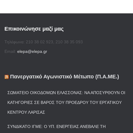
τ
η
γ
ο
Επικοινώνησε μαζί μας
ρ
ί
Τηλέφωνα: 210 38 02 923, 210 38 35 093
α
Email:
elepa@elepa.gr
Πανεργατικό Αγωνιστικό Μέτωπο (Π.Α.ΜΕ.)
ΣΩΜΑΤΕΊΟ ΟΙΚΟΔΌΜΩΝ ΕΛΑΣΣΌΝΑΣ: ΝΑ ΑΠΟΣΥΡΘΟΎΝ ΟΙ
ΚΑΤΗΓΟΡΊΕΣ ΣΕ ΒΆΡΟΣ ΤΟΥ ΠΡΟΈΔΡΟΥ ΤΟΥ ΕΡΓΑΤΙΚΟΎ
ΚΈΝΤΡΟΥ ΛΆΡΙΣΑΣ
ΣΥΝΔΙΚΆΤΟ ΙΓΜΕ: Ο ΥΠ. ΕΝΈΡΓΕΙΑΣ ΑΝΈΒΑΛΕ ΤΗ