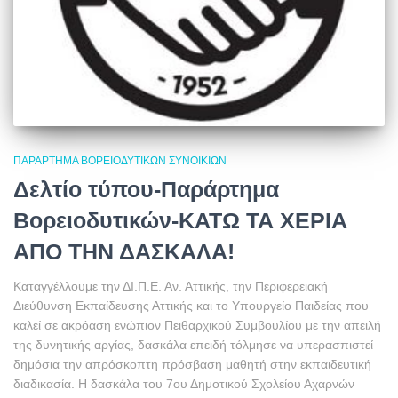
ΠΑΡΆΡΤΗΜΑ ΒΟΡΕΙΟΔΥΤΙΚΏΝ ΣΥΝΟΙΚΙΏΝ
Δελτίο τύπου-Παράρτημα
Βορειοδυτικών-ΚΑΤΩ ΤΑ ΧΕΡΙΑ
ΑΠΟ ΤΗΝ ΔΑΣΚΑΛΑ!
Καταγγέλλουμε την ΔΙ.Π.Ε. Αν. Αττικής, την Περιφερειακή
Διεύθυνση Εκπαίδευσης Αττικής και το Υπουργείο Παιδείας που
καλεί σε ακρόαση ενώπιον Πειθαρχικού Συμβουλίου με την απειλή
της δυνητικής αργίας, δασκάλα επειδή τόλμησε να υπερασπιστεί
δημόσια την απρόσκοπτη πρόσβαση μαθητή στην εκπαιδευτική
διαδικασία. Η δασκάλα του 7ου Δημοτικού Σχολείου Αχαρνών