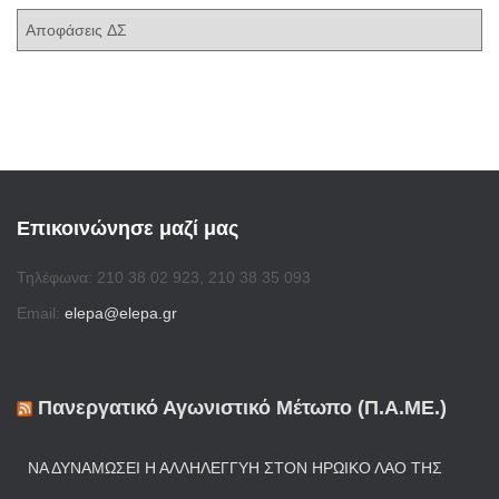
α
Α
ι
:
ν
κ
ά
ό
κ
α
τ
η
γ
ο
Επικοινώνησε μαζί μας
ρ
ί
Τηλέφωνα: 210 38 02 923, 210 38 35 093
α
Email:
elepa@elepa.gr
Πανεργατικό Αγωνιστικό Μέτωπο (Π.Α.ΜΕ.)
ΝΑ ΔΥΝΑΜΏΣΕΙ Η ΑΛΛΗΛΕΓΓΎΗ ΣΤΟΝ ΗΡΩΙΚΌ ΛΑΌ ΤΗΣ