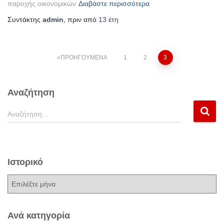
παροχής οικονομικών
Διαβάστε περισσότερα
Συντάκτης
admin
, πριν από
13 έτη
Σελιδοποίηση
ΠΡΟΗΓΟΎΜΕΝΑ
1
2
3
άρθρων
Αναζήτηση
Α
Αναζήτηση…
ν
α
ζ
ή
Ιστορικό
τ
η
Ι
σ
σ
η
τ
γ
ο
Ανά κατηγορία
ι
ρ