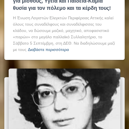
για μισθούς, Υγεία και Παιδεία-Καμία
θυσία για τον πόλεμο και τα κέρδη τους!
Η Ένωση Λογιστών Ελεγκτών Περιφέρειας Αττικής καλεί
όλους τους συναδέλφους και συναδέλφισσες του
κλάδου, να δώσουμε μαζικό, μαχητικό, αποφασιστικό
«παρών» στο μεγάλο παλλαϊκό Συλλαλητήριο, το
Σάββατο 5 Σεπτέμβρη, στη ΔΕΘ. Να διαδηλώσουμε μαζί
με τους
Διαβάστε περισσότερα