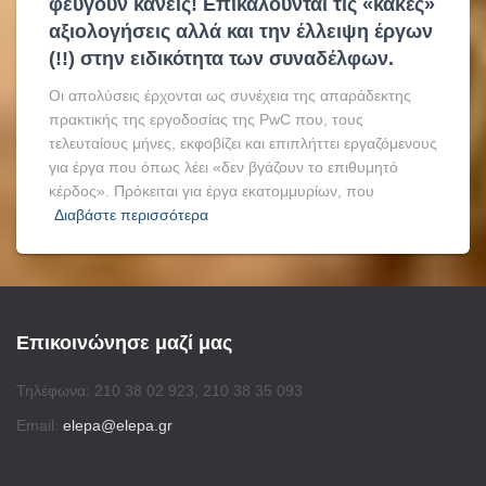
φεύγουν κανείς! Επικαλούνται τις «κακές»
αξιολογήσεις αλλά και την έλλειψη έργων
(!!) στην ειδικότητα των συναδέλφων.
Οι απολύσεις έρχονται ως συνέχεια της απαράδεκτης
πρακτικής της εργοδοσίας της PwC που, τους
τελευταίους μήνες, εκφοβίζει και επιπλήττει εργαζόμενους
για έργα που όπως λέει «δεν βγάζουν το επιθυμητό
κέρδος». Πρόκειται για έργα εκατομμυρίων, που
Διαβάστε περισσότερα
Επικοινώνησε μαζί μας
Τηλέφωνα: 210 38 02 923, 210 38 35 093
Email:
elepa@elepa.gr