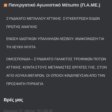
Πανεργατικό Αγωνιστικό Μέτωπο (Π.Α.ΜΕ.)
ΣΥΝΔΙΚΆΤΟ ΜΕΤΆΛΛΟΥ ΑΤΤΙΚΉΣ: ΣΥΓΚΈΝΤΡΩΣΗ ΕΙΔΏΝ
ΠΡΏΤΗΣ ΑΝΆΓΚΗΣ
ΈΝΩΣΗ ΙΔΙΩΤΙΚΏΝ ΥΠΑΛΛΉΛΩΝ ΛΈΣΒΟΥ: ΑΝΑΚΟΊΝΩΣΗ ΓΙΑ
ΤΗ ΛΕΥΚΉ ΝΎΧΤΑ
ΟΜΟΣΠΟΝΔΊΑ – ΣΥΝΔΙΚΆΤΟ ΓΆΛΑΚΤΟΣ ΤΡΟΦΊΜΩΝ ΠΟΤΏΝ
ΑΤΤΙΚΉΣ: ΚΟΝΤΆ ΣΤΟΥΣ ΜΕΤΑΝΆΣΤΕΣ ΕΡΓΆΤΕΣ ΓΗΣ, ΣΤΟΝ
ΆΓΙΟ ΛΟΥΚΆ ΜΕΓΆΡΩΝ, ΟΙ ΟΠΟΊΟΙ ΚΙΝΔΎΝΕΥΣΑΝ ΑΠΌ ΤΗΝ
ΠΡΌΣΦΑΤΗ ΠΥΡΚΑΓΙΆ
Βρές μας
Κάνιγγος 27, Αθήνα, ΤΚ 106 82