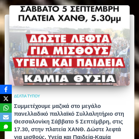
α
ΔΕΛΤΊΑ ΤΎΠΟΥ
Συμμετέχουμε μαζικά στο μεγάλο
πανελλαδικό παλλαϊκό Συλλαλητήριο στη
Θεσσαλονίκη Σάββατο 5 Σεπτέμβρη, στις
17.30, στην πλατεία ΧΑΝΘ. Δώστε λεφτά
για μισθούς, Υγεία και Παιδεία-Καμία