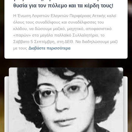
θυσία για τον πόλεμο και τα κέρδη τους!
Η Ένωση Λογιστών Ελεγκτών Περιφέρειας Αττικής καλεί
όλους τους συναδέλφους και συναδέλφισσες του
κλάδου, να δώσουμε μαζικό, μαχητικό, αποφασιστικό
«παρών» στο μεγάλο παλλαϊκό Συλλαλητήριο, το
Σάββατο 5 Σεπτέμβρη, στη ΔΕΘ. Να διαδηλώσουμε μαζί
με τους
Διαβάστε περισσότερα