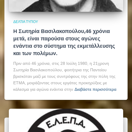
ΔΕΛΤΊΑ ΤΎΠΟΥ
Η Σωτηρία Βασιλακοπούλου,46 χρόνια
μετά, είναι παρούσα στους αγώνες
ενάντια στο σύστημα της εκμετάλλευσης
και των πολέμων.
Πριν από 46 χρόνια, στις 28 Ιούλη 1980, η 21χρονη
Σωτηρία Βασιλακοπούλου, φοιτήτρια της Παντείου
βρισκόταν μαζί με τους συντρόφους της στην πύλη της
ΕΤΜΑ, μοιράζοντας στους εργάτες προκηρύξεις με
κάλεσμα για αγώνα ενάντια στην
Διαβάστε περισσότερα