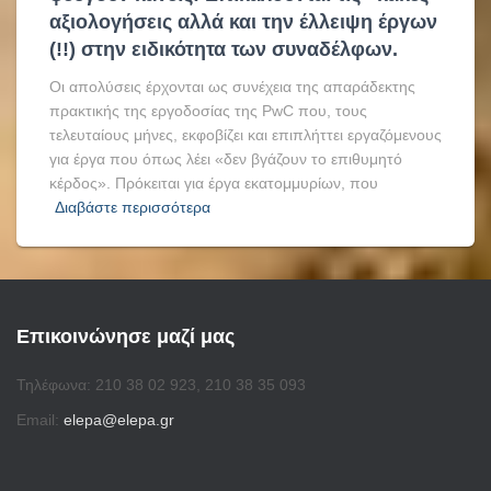
αξιολογήσεις αλλά και την έλλειψη έργων
(!!) στην ειδικότητα των συναδέλφων.
Οι απολύσεις έρχονται ως συνέχεια της απαράδεκτης
πρακτικής της εργοδοσίας της PwC που, τους
τελευταίους μήνες, εκφοβίζει και επιπλήττει εργαζόμενους
για έργα που όπως λέει «δεν βγάζουν το επιθυμητό
κέρδος». Πρόκειται για έργα εκατομμυρίων, που
Διαβάστε περισσότερα
Επικοινώνησε μαζί μας
Τηλέφωνα: 210 38 02 923, 210 38 35 093
Email:
elepa@elepa.gr