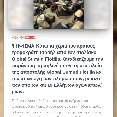
ΑΝΑΚΟΙΝΏΣΕΙΣ
ΨΗΦΙΣΜΑ-Κάτω τα χέρια του κράτους
τρομοκράτη Ισραήλ από τον στολίσκο
Global Sumud Flotilla.Καταδικάζουμε την
παράνομη ισραηλινή επίθεση στα πλοία
της αποστολής Global Sumud Flotilla και
την απαγωγή των πληρωμάτων, μεταξύ
των οποίων και 19 Ελλήνων αγωνιστών/
ριων.
Πρόκειται για τη δεύτερη πειρατική ενέργεια του
ισραηλινού πολεμικού ναυτικού σε διεθνή ύδατα, μόλις
50 ναυτικά μίλια από την Κρήτη, με την άμεση συνενοχή