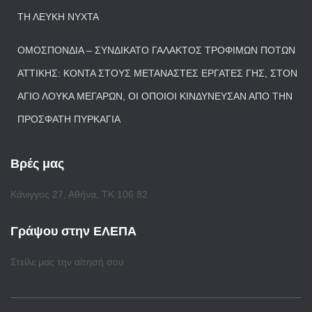
ΤΗ ΛΕΥΚΉ ΝΎΧΤΑ
ΟΜΟΣΠΟΝΔΊΑ – ΣΥΝΔΙΚΆΤΟ ΓΆΛΑΚΤΟΣ ΤΡΟΦΊΜΩΝ ΠΟΤΏΝ
ΑΤΤΙΚΉΣ: ΚΟΝΤΆ ΣΤΟΥΣ ΜΕΤΑΝΆΣΤΕΣ ΕΡΓΆΤΕΣ ΓΗΣ, ΣΤΟΝ
ΆΓΙΟ ΛΟΥΚΆ ΜΕΓΆΡΩΝ, ΟΙ ΟΠΟΊΟΙ ΚΙΝΔΎΝΕΥΣΑΝ ΑΠΌ ΤΗΝ
ΠΡΌΣΦΑΤΗ ΠΥΡΚΑΓΙΆ
Βρές μας
Κάνιγγος 27, Αθήνα, ΤΚ 106 82
Γράψου στην ΕΛΕΠΑ
Στείλε μας την αίτησή σου