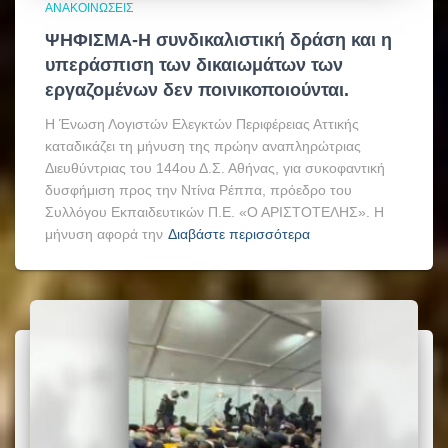
ΑΝΑΚΟΙΝΏΣΕΙΣ
ΨΗΦΙΣΜΑ-Η συνδικαλιστική δράση και η
υπεράσπιση των δικαιωμάτων των
εργαζομένων δεν ποινικοποιούνται.
Η Ένωση Λογιστών Ελεγκτών Περιφέρειας Αττικής
καταδικάζει τη μήνυση της πρώην αναπληρώτριας
Διευθύντριας του 144ου Δ.Σ. Αθήνας, για συκοφαντική
δυσφήμιση προς την Ντίνα Ρέππα, πρόεδρο του
Συλλόγου Εκπαιδευτικών Π.Ε. «Ο ΑΡΙΣΤΟΤΕΛΗΣ». Η
μήνυση αφορά την
Διαβάστε περισσότερα