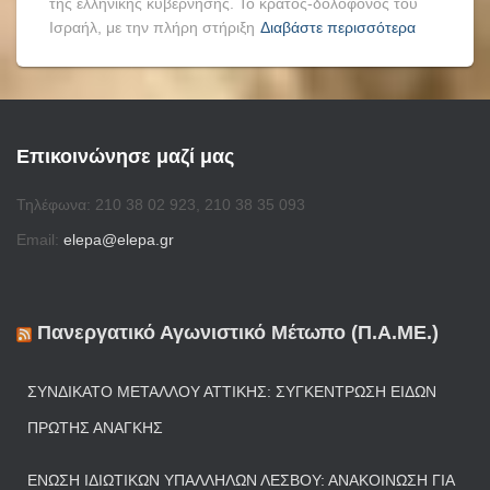
της ελληνικής κυβέρνησης. Το κράτος-δολοφόνος του
Ισραήλ, με την πλήρη στήριξη
Διαβάστε περισσότερα
Επικοινώνησε μαζί μας
Τηλέφωνα: 210 38 02 923, 210 38 35 093
Email:
elepa@elepa.gr
Πανεργατικό Αγωνιστικό Μέτωπο (Π.Α.ΜΕ.)
ΣΥΝΔΙΚΆΤΟ ΜΕΤΆΛΛΟΥ ΑΤΤΙΚΉΣ: ΣΥΓΚΈΝΤΡΩΣΗ ΕΙΔΏΝ
ΠΡΏΤΗΣ ΑΝΆΓΚΗΣ
ΈΝΩΣΗ ΙΔΙΩΤΙΚΏΝ ΥΠΑΛΛΉΛΩΝ ΛΈΣΒΟΥ: ΑΝΑΚΟΊΝΩΣΗ ΓΙΑ