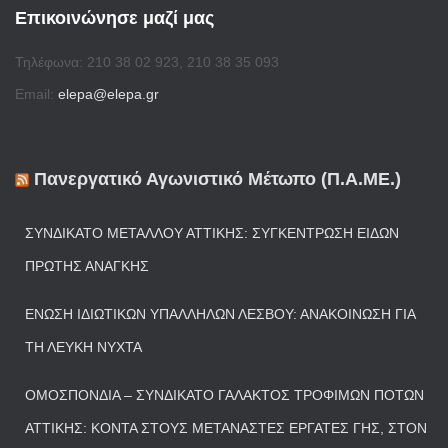
Επικοινώνησε μαζί μας
Τηλέφωνα: 210 38 02 923, 210 38 35 093
Email:
elepa@elepa.gr
Πανεργατικό Αγωνιστικό Μέτωπο (Π.Α.ΜΕ.)
ΣΥΝΔΙΚΆΤΟ ΜΕΤΆΛΛΟΥ ΑΤΤΙΚΉΣ: ΣΥΓΚΈΝΤΡΩΣΗ ΕΙΔΏΝ
ΠΡΏΤΗΣ ΑΝΆΓΚΗΣ
ΈΝΩΣΗ ΙΔΙΩΤΙΚΏΝ ΥΠΑΛΛΉΛΩΝ ΛΈΣΒΟΥ: ΑΝΑΚΟΊΝΩΣΗ ΓΙΑ
ΤΗ ΛΕΥΚΉ ΝΎΧΤΑ
ΟΜΟΣΠΟΝΔΊΑ – ΣΥΝΔΙΚΆΤΟ ΓΆΛΑΚΤΟΣ ΤΡΟΦΊΜΩΝ ΠΟΤΏΝ
ΑΤΤΙΚΉΣ: ΚΟΝΤΆ ΣΤΟΥΣ ΜΕΤΑΝΆΣΤΕΣ ΕΡΓΆΤΕΣ ΓΗΣ, ΣΤΟΝ