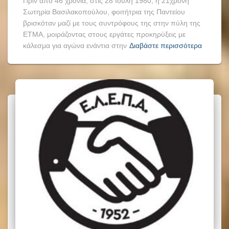
Πριν από 46 χρόνια, στις 28 Ιούλη 1980, η 21χρονη
Σωτηρία Βασιλακοπούλου, φοιτήτρια της Παντείου
βρισκόταν μαζί με τους συντρόφους της στην πύλη της
ΕΤΜΑ, μοιράζοντας στους εργάτες προκηρύξεις με
κάλεσμα για αγώνα ενάντια στην
Διαβάστε περισσότερα