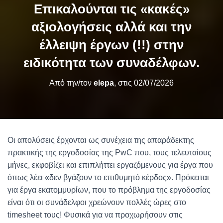
Επικαλούνται τις «κακές»
αξιολογήσεις αλλά και την
έλλειψη έργων (!!) στην
ειδικότητα των συναδέλφων.
Από την/τον
elepa
, στις
02/07/2026
Οι απολύσεις έρχονται ως συνέχεια της απαράδεκτης
πρακτικής της εργοδοσίας της PwC που, τους τελευταίους
μήνες, εκφοβίζει και επιπλήττει εργαζόμενους για έργα που
όπως λέει «δεν βγάζουν το επιθυμητό κέρδος». Πρόκειται
για έργα εκατομμυρίων, που το πρόβλημα της εργοδοσίας
είναι ότι οι συνάδελφοι χρεώνουν πολλές ώρες στο
timesheet τους! Φυσικά για να προχωρήσουν στις