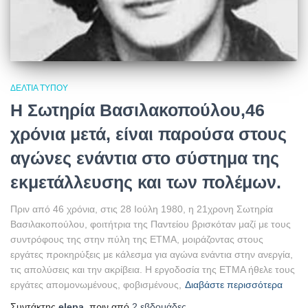
ΔΕΛΤΊΑ ΤΎΠΟΥ
Η Σωτηρία Βασιλακοπούλου,46
χρόνια μετά, είναι παρούσα στους
αγώνες ενάντια στο σύστημα της
εκμετάλλευσης και των πολέμων.
Πριν από 46 χρόνια, στις 28 Ιούλη 1980, η 21χρονη Σωτηρία
Βασιλακοπούλου, φοιτήτρια της Παντείου βρισκόταν μαζί με τους
συντρόφους της στην πύλη της ΕΤΜΑ, μοιράζοντας στους
εργάτες προκηρύξεις με κάλεσμα για αγώνα ενάντια στην ανεργία,
τις απολύσεις και την ακρίβεια. Η εργοδοσία της ΕΤΜΑ ήθελε τους
εργάτες απομονωμένους, φοβισμένους,
Διαβάστε περισσότερα
Συντάκτης
elepa
, πριν από
2 εβδομάδες