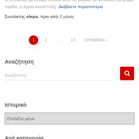
παιδιά, η άγρια καταστολή.
Διαβάστε περισσότερα
Συντάκτης
elepa
, πριν από
2 μήνες
Σελιδοποίηση
1
2
…
13
ΕΠΌΜΕΝΑ
άρθρων
Αναζήτηση
Α
Αναζήτηση…
ν
α
ζ
ή
Ιστορικό
τ
η
Ι
σ
σ
η
τ
γ
ο
Ανά κατηγορία