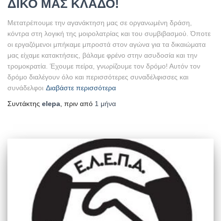
ΔΙΚΟ ΜΑΣ ΚΛΑΔΟ!
Μετατρέπουμε την αγανάκτηση μας σε οργανωμένη δράση,
κόντρα στη λογική της μοιρολατρίας και του συμβιβασμού. Όποτε
οι εργαζόμενοι μπήκαμε μπροστά στον αγώνα για τα δικαιώματα
μας είχαμε κατακτήσεις, βάλαμε φρένο στην ασυδοσία και την
τρομοκρατία. Έχουμε πείρα, γνωρίζουμε τον δρόμο! Αυτόν τον
δρόμο διαλέγουν όλο και περισσότερες συναδέλφισσες και
συνάδελφοι
Διαβάστε περισσότερα
Συντάκτης
elepa
, πριν από
1 μήνα