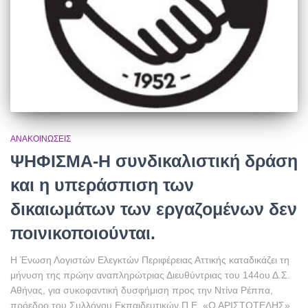
ΑΝΑΚΟΙΝΏΣΕΙΣ
ΨΗΦΙΣΜΑ-Η συνδικαλιστική δράση
και η υπεράσπιση των
δικαιωμάτων των εργαζομένων δεν
ποινικοποιούνται.
Η Ένωση Λογιστών Ελεγκτών Περιφέρειας Αττικής καταδικάζει τη
μήνυση της πρώην αναπληρώτριας Διευθύντριας του 144ου Δ.Σ.
Αθήνας, για συκοφαντική δυσφήμιση προς την Ντίνα Ρέππα,
πρόεδρο του Συλλόγου Εκπαιδευτικών Π.Ε. «Ο ΑΡΙΣΤΟΤΕΛΗΣ».