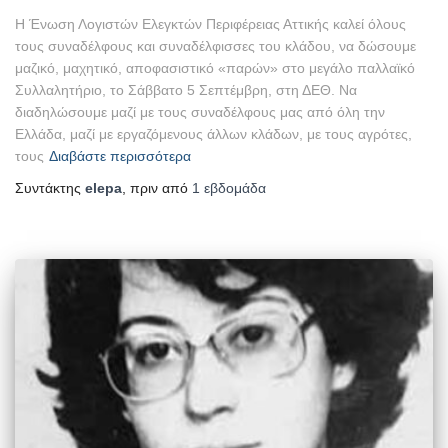
Η Ένωση Λογιστών Ελεγκτών Περιφέρειας Αττικής καλεί όλους
τους συναδέλφους και συναδέλφισσες του κλάδου, να δώσουμε
μαζικό, μαχητικό, αποφασιστικό «παρών» στο μεγάλο παλλαϊκό
Συλλαλητήριο, το Σάββατο 5 Σεπτέμβρη, στη ΔΕΘ. Να
διαδηλώσουμε μαζί με τους συναδέλφους μας από όλη την
Ελλάδα, μαζί με εργαζόμενους άλλων κλάδων, με τους αγρότες,
τους
Διαβάστε περισσότερα
Συντάκτης
elepa
, πριν από
1 εβδομάδα