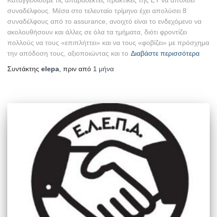
Καταγγέλλουμε τις απαράδεκτες πρακτικές της EY να απολύει
συναδέλφους. Μέσα στο τελευταίο τρίμηνο έχει απολύσει 8
συναδέλφους από το assurance, ανοιχτό είναι το ενδεχόμενο να
ακολουθήσουν και άλλες σε όλα τα τμήματα, διότι φροντίζει
πολλούς να τους «επιπλήττει» και να τους «φοβίζει» με πρόσχημα
την απόδοση τους, αξιοποιώντας και το
Διαβάστε περισσότερα
Συντάκτης
elepa
, πριν από
1 μήνα