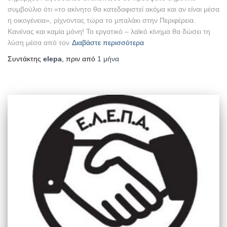
συμβούλιο ότι «το ακίνητο θα κατεδαφιστεί ακόμα και αν είναι μέσα
η οικογένεια», ρίχνοντας τώρα το μπαλάκι στην Περιφέρεια.
Κανένας και καμία μόνη! Το εργατικό – λαϊκό κίνημα θα δώσει τη
λύση μέσα από τον
Διαβάστε περισσότερα
Συντάκτης
elepa
, πριν από
1 μήνα