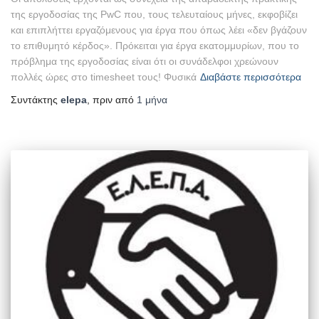
της εργοδοσίας της PwC που, τους τελευταίους μήνες, εκφοβίζει
και επιπλήττει εργαζόμενους για έργα που όπως λέει «δεν βγάζουν
το επιθυμητό κέρδος». Πρόκειται για έργα εκατομμυρίων, που το
πρόβλημα της εργοδοσίας είναι ότι οι συνάδελφοι χρεώνουν
πολλές ώρες στο timesheet τους! Φυσικά
Διαβάστε περισσότερα
Συντάκτης
elepa
, πριν από
1 μήνα