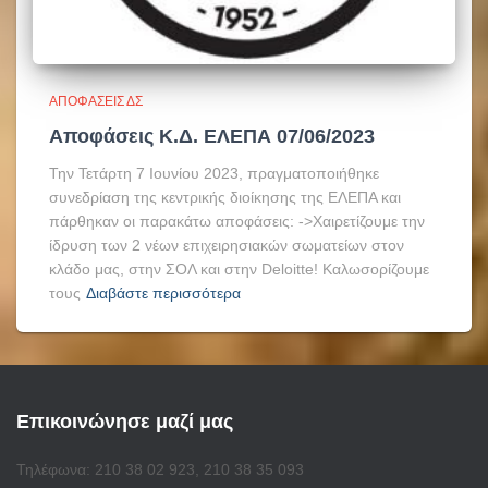
ΑΠΟΦΆΣΕΙΣ ΔΣ
Αποφάσεις Κ.Δ. ΕΛΕΠΑ 07/06/2023
Την Τετάρτη 7 Ιουνίου 2023, πραγματοποιήθηκε
συνεδρίαση της κεντρικής διοίκησης της ΕΛΕΠΑ και
πάρθηκαν οι παρακάτω αποφάσεις: ->Χαιρετίζουμε την
ίδρυση των 2 νέων επιχειρησιακών σωματείων στον
κλάδο μας, στην ΣΟΛ και στην Deloitte! Καλωσορίζουμε
τους
Διαβάστε περισσότερα
Επικοινώνησε μαζί μας
Τηλέφωνα: 210 38 02 923, 210 38 35 093