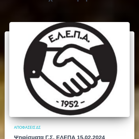
ρ
ί
α
ΑΠΟΦΆΣΕΙΣ ΔΣ
Ψηφίσματα Γ.Σ. ΕΛΕΠΑ 15.02.2024