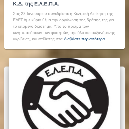
Κ.Δ. της Ε.Λ.Ε.Π.Α.
Στις 23 Ιανουαρίου συνεδρίασε η Κεντρική Διοίκηση της
ΕΛΕΠΑμε κύριο θέμα την οργάνωση της δράσης της για
το επόμενο διάστημα. Υπό το πρίσμα των
κινητοποιήσεων των φοιτητών, της όλο και αυξανόμενης
ακρίβειας, και επίθεσης στα
Διαβάστε περισσότερα